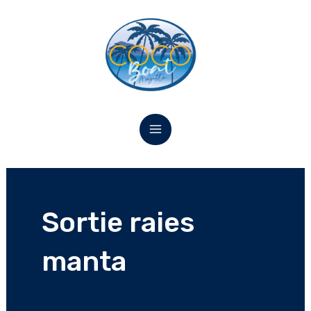
Aller
MAIN
au
MENU
contenu
Sortie raies
manta