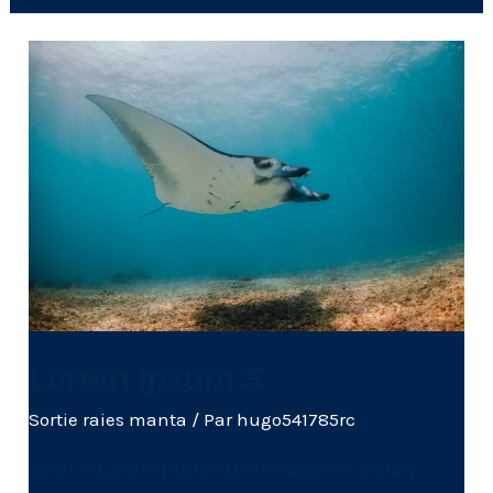
Lorem
Ipsum
3
Lorem Ipsum 3
Sortie raies manta
/ Par
hugo541785rc
What is Lorem Ipsum? Lorem Ipsum is simply