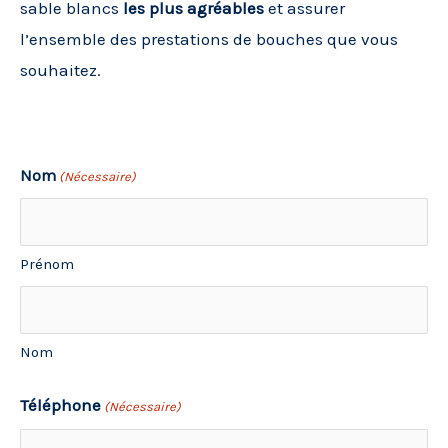
sable blancs
les plus agréables
et assurer
l’ensemble des prestations de bouches que vous
souhaitez.
JJ
Nom
(Nécessaire)
slash
MM
Prénom
slash
AAAA
Nom
Téléphone
(Nécessaire)